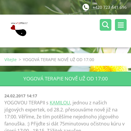
+420 723 641 696
Vítejte
>
YOGOVÁ TERAPIE NOVĚ UŽ OD 17:00
YOGOVÁ TERAPIE NOVĚ UŽ OD 17:00
24.02.2017 14:17
YOGOVOU TERAPII s
KAMILOU
, jednou z našich
jógových expertek, od 28.2. přesouváme nově již na
17:00. Věříme, že tím potěšíme nejednoho jógového
fanouška. :) Přijďte si dát 75minutovou očistnou kúru v
úterý 17:00 - 18:15. Zážitek zaručen.