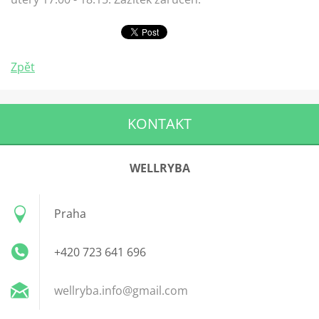
Zpět
KONTAKT
WELLRYBA
Praha
+420 723 641 696
wellryba
.info@gm
ail.com