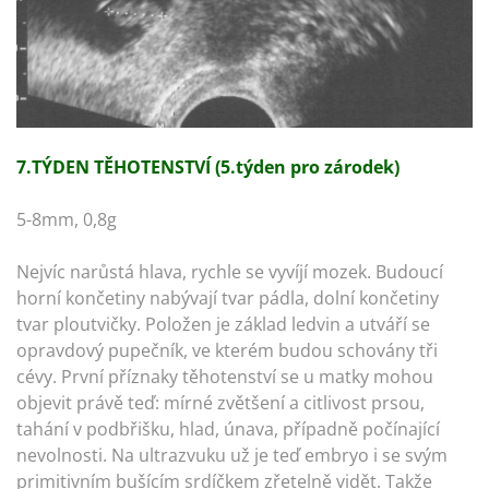
7.TÝDEN TĚHOTENSTVÍ (5.týden pro zárodek)
5-8mm, 0,8g
Nejvíc narůstá hlava, rychle se vyvíjí mozek. Budoucí
horní končetiny nabývají tvar pádla, dolní končetiny
tvar ploutvičky. Položen je základ ledvin a utváří se
opravdový pupečník, ve kterém budou schovány tři
cévy. První příznaky těhotenství se u matky mohou
objevit právě teď: mírné zvětšení a citlivost prsou,
tahání v podbřišku, hlad, únava, případně počínající
nevolnosti. Na ultrazvuku už je teď embryo i se svým
primitivním bušícím srdíčkem zřetelně vidět. Takže