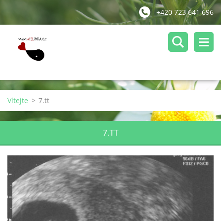
+420 723 641 696
Vítejte
>
7.tt
7.TT